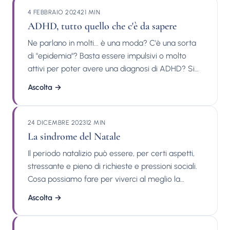
diagnostiche per DSA.Pubblicazioni del dott.
Dott. Facci ha uno studio con sede a Milano,
4 FEBBRAIO 2024
21 MIN
Michele Facci: Interventi su stampa, tv e radio:
Trento e Rovereto. La sua equipe è autorizzata al
ADHD, tutto quello che c'è da sapere
Contatti:
rilascio di certificazioni diagnostiche per DSA.
Ne parlano in molti... è una moda? C'è una sorta
Scopri di più su: Pubblicazioni del dott. Michele
di "epidemia"? Basta essere impulsivi o molto
Facci: Interventi su stampa, tv e radio: Contatti:
attivi per poter avere una diagnosi di ADHD? Si
tratta di una malattia? Si può guarire?
Ascolta
→
Certamente, c'è tanta confusione in rete!
Proviamo a offrire una panoramica semplice ma
completa su tutto ciò che è bene sapere
24 DICEMBRE 2023
12 MIN
sull'ADHD per evitare facili semplificazioni o
La sindrome del Natale
allarmismi! Pubblicazioni del dott. Michele Facci:
Il periodo natalizio può essere, per certi aspetti,
Interventi su stampa, tv e radio: Contatti:
stressante e pieno di richieste e pressioni sociali.
Cosa possiamo fare per viverci al meglio la
semplicità e la serenità del Natale? Ecco alcuni
Ascolta
→
consigli pratici. Pubblicazioni del dott. Michele
Facci: Interventi su stampa, tv e radio: Contatti: