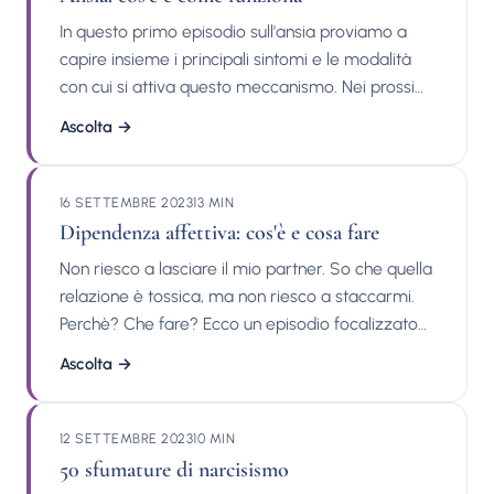
In questo primo episodio sull'ansia proviamo a
capire insieme i principali sintomi e le modalità
con cui si attiva questo meccanismo. Nei prossimi
episodi potremo scoprire invece semplici
Ascolta
→
tecniche e strategie mirate per prevenire l'ansia e
per ridurne i sintomi! Pubblicazioni del dott.
Michele Facci: Interventi su stampa, tv e radio:
16 SETTEMBRE 2023
13 MIN
Contatti:
Dipendenza affettiva: cos'è e cosa fare
Non riesco a lasciare il mio partner. So che quella
relazione è tossica, ma non riesco a staccarmi.
Perchè? Che fare? Ecco un episodio focalizzato
su questa spiacevole condizione, con qualche
Ascolta
→
pratico consiglio! Pubblicazioni del dott. Michele
Facci: Interventi su stampa, tv e radio: Contatti:
12 SETTEMBRE 2023
10 MIN
50 sfumature di narcisismo