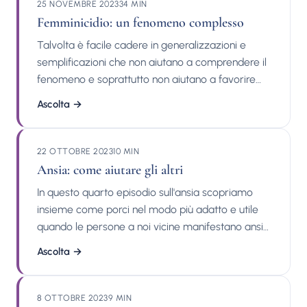
25 NOVEMBRE 2023
34 MIN
Femminicidio: un fenomeno complesso
Talvolta è facile cadere in generalizzazioni e
semplificazioni che non aiutano a comprendere il
fenomeno e soprattutto non aiutano a favorire
una reale prevenzione. In questo podcast
Ascolta
→
cerchiamo di fare chiarezza sulla tematica dando
uno sguardo critico e scientifico, senza
sottovalutare la complessità di un fenomeno
22 OTTOBRE 2023
10 MIN
atroce. Pubblicazioni del dott. Michele Facci:
Ansia: come aiutare gli altri
Interventi su stampa, tv e radio: Contatti:
In questo quarto episodio sull'ansia scopriamo
insieme come porci nel modo più adatto e utile
quando le persone a noi vicine manifestano ansia.
Pubblicazioni del dott. Michele Facci: Interventi su
Ascolta
→
stampa, tv e radio: Contatti:
8 OTTOBRE 2023
9 MIN