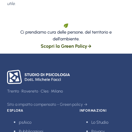
utile.
Ci prendiamo cura delle persone, del territorio e
dell'ambiente.
Scopri la Green Policy
→
Trento · Rovereto · Cles · Milano
Sito a impatto compensato - Green policy →
ESPLORA
INFORMAZIONI
psAico
Lo Studio
Pubblicazioni
Privacy