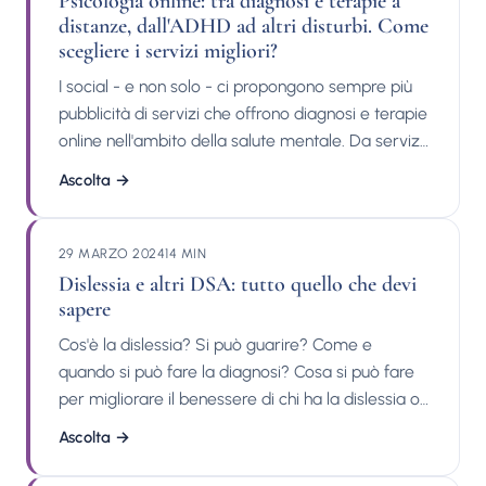
Psicologia online: tra diagnosi e terapie a
in questo episodio! Interventi su stampa, tv e
distanze, dall'ADHD ad altri disturbi. Come
radio: Contatti:
scegliere i servizi migliori?
I social - e non solo - ci propongono sempre più
pubblicità di servizi che offrono diagnosi e terapie
online nell'ambito della salute mentale. Da servizi
che offrono valutazioni per l'ADHD, al supporto
Ascolta
→
psicologico o a vera e proprio psicoterapia a
distanza. Ma davvero possono servire i servizi
online? Come poter sceglierli e capire se offrono
29 MARZO 2024
14 MIN
servizi di qualità? Tutte le diagnosi e i percorsi si
Dislessia e altri DSA: tutto quello che devi
possono fare online? Di tutto ciò parleremo in
sapere
questo podcast con il dott. Michele Facci,
Cos'è la dislessia? Si può guarire? Come e
psicologo e psicoterapeuta, cercando di capire
quando si può fare la diagnosi? Cosa si può fare
insieme quali sono i criteri per poter scegliere al
per migliorare il benessere di chi ha la dislessia o
meglio.Il Dott. Facci ha uno studio con sede a
altri Disturbi Specifici dell'Apprendimento (DSA)?
Ascolta
→
Milano, Trento e Rovereto. La sua equipe è
Di tutto questo parleremo in questo podcast con il
autorizzata al rilascio di certificazioni
dott. Michele Facci, psicologo e psicoterapeuta. Il