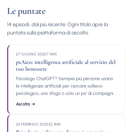
Le puntate
14 episodi, dal più recente. Ogni titolo apre la
puntata sulla piattaforma di ascolto.
27 GIUGNO 2025
7 MIN
psAico: intelligenza artificiale al servizio del
tuo benessere
Psicologo ChatGPT? Sempre più persone usano
le intelligenze artificiali per cercare sollievo
psicologico, uno sfogo o solo un po' di compagnia.
Ma è pericoloso? Forse sì, ma come per tutte le
Ascolta
→
cose, si tratta solo di usarle correttamente.
psAico è un progetto per il benessere mentale
delle persone che vuole usare l'intelligenza
23 FEBBRAIO 2025
22 MIN
artificiale in modo intelligente, davvero. Scoprilo