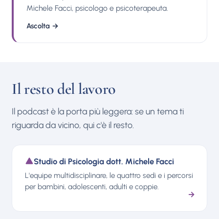
renderci davvero più sereni e felici! Letture
Michele Facci, psicologo e psicoterapeuta.
consigliate: “La trappola della felicità: come
smettere di tormentarsi e iniziare a vivere” di
Ascolta
→
Russ Harris, edizioni Erickson. Pubblicazioni del
dott. Michele Facci: Interventi su stampa, tv e
radio: Contatti:
Il resto del lavoro
Il podcast è la porta più leggera: se un tema ti
riguarda da vicino, qui c'è il resto.
Studio di Psicologia dott. Michele Facci
L'equipe multidisciplinare, le quattro sedi e i percorsi
per bambini, adolescenti, adulti e coppie.
→